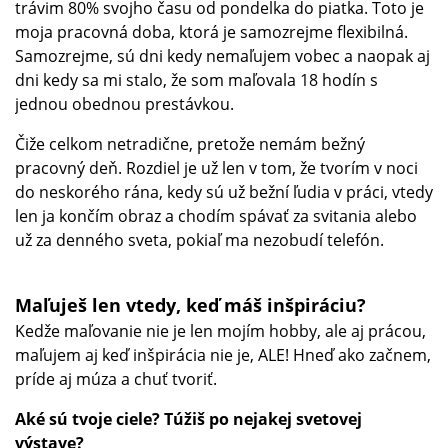
trávim 80% svojho času od pondelka do piatka. Toto je
moja pracovná doba, ktorá je samozrejme flexibilná.
Samozrejme, sú dni kedy nemaľujem vobec a naopak aj
dni kedy sa mi stalo, že som maľovala 18 hodín s
jednou obednou prestávkou.
Čiže celkom netradične, pretože nemám bežný
pracovný deň. Rozdiel je už len v tom, že tvorím v noci
do neskorého rána, kedy sú už bežní ľudia v práci, vtedy
len ja končím obraz a chodím spávať za svitania alebo
už za denného sveta, pokiaľ ma nezobudí telefón.
Maľuješ len vtedy, keď máš inšpiráciu?
Kedže maľovanie nie je len mojím hobby, ale aj prácou,
maľujem aj keď inšpirácia nie je, ALE! Hneď ako začnem,
príde aj múza a chuť tvoriť.
Aké sú tvoje ciele? Túžiš po nejakej svetovej
výstave?