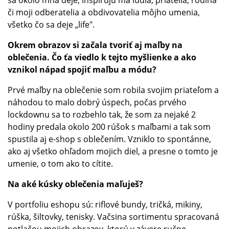
či moji odberatelia a obdivovatelia môjho umenia,
všetko čo sa deje „life".
Okrem obrazov si začala tvoriť aj maľby na
oblečenia. Čo ťa viedlo k tejto myšlienke a ako
vznikol nápad spojiť maľbu a módu?
Prvé maľby na oblečenie som robila svojim priateľom a
náhodou to malo dobrý úspech, počas prvého
lockdownu sa to rozbehlo tak, že som za nejaké 2
hodiny predala okolo 200 rúšok s maľbami a tak som
spustila aj e-shop s oblečením. Vzniklo to spontánne,
ako aj všetko ohľadom mojich diel, a presne o tomto je
umenie, o tom ako to cítite.
Na aké kúsky oblečenia maľuješ?
V portfoliu eshopu sú: riflové bundy, tričká, mikiny,
rúška, šiltovky, tenisky. Vačsina sortimentu spracovaná
potlačou mojich obrazov, ktorú v závere ručne