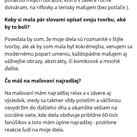
dotváram, na riflovky a tenisky maľujem (bez potlače ).
Keby si mala pár slovami opísať svoju tvorbu, aké
by to boli?
Povedala by som, že moje diela sú rozmanité v štýle
tvorby, ale ak by som mala byť kokrétnejšia, venujem sa
modernému popart umeniu, každopádne maľujem aj
vážnejšie obrazy, abstrakty, či komiksové a mnohé
ďalšie.
Čo máš na maľovaní najradšej?
Na maľovaní mám najradšej relax a v závere aj
výsledok, vtedy sa takmer vždy poteším a väčšinou
nevydržím do ďalšieho dňa a okamžite vešiam na
sociálne siete, kde diela obdivuje približne 60-tisíc
fanúšikov a toto mám úplne najradšej - pozitívne
reakcie ľudí na moje diela.