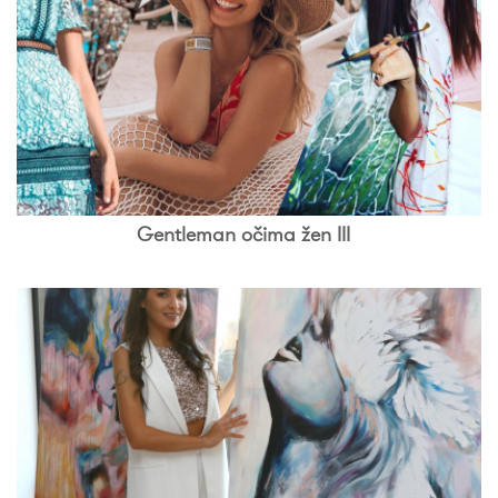
Gentleman očima žen III