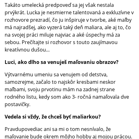
Takáto umelecká predpoveď sa jej však nestala
prvýkrát. Lucka je nesmierne talentovaná a exkluzívne v
rozhovore prezradí, čo ju inšpiruje v tvorbe, aké maľby
má najradšej, ako vyzerá taký deň maliara, ale aj to, čo
na svojej práci miluje najviac a aké úspechy má za
sebou. Prečítajte si rozhovor s touto zaujímavou
kreatívnou dušou...
Luci, ako dlho sa venuješ maľovaniu obrazov?
Výtvarnému umeniu sa venujem od detstva,
samozrejme, začalo to najskôr kresbami neskor
maľbami, svoju prvotinu mám na zadnej strane
rodného listu, kedy som ako 3- ročná namaľovala dve
postavičky.
Vedela si vždy, že chceš byť maliarkou?
Pravdupovediac ani sa mi o tom nesnívalo, že
maľovanie bude okrem môjho hobby aj mojou prácou.