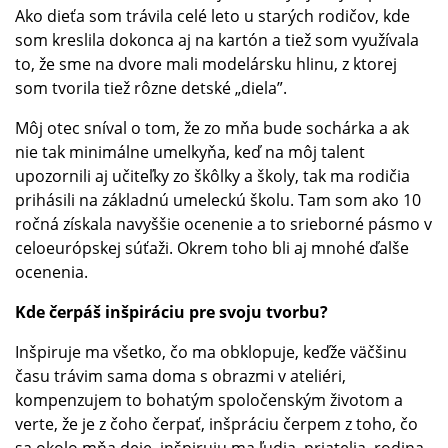
Ako dieťa som trávila celé leto u starých rodičov, kde
som kreslila dokonca aj na kartón a tiež som využívala
to, že sme na dvore mali modelársku hlinu, z ktorej
som tvorila tiež rôzne detské „diela”.
Môj otec sníval o tom, že zo mňa bude sochárka a ak
nie tak minimálne umelkyňa, keď na môj talent
upozornili aj učiteľky zo škôlky a školy, tak ma rodičia
prihásili na základnú umeleckú školu. Tam som ako 10
ročná získala navyššie ocenenie a to srieborné pásmo v
celoeurópskej súťaži. Okrem toho bli aj mnohé ďalše
ocenenia.
Kde čerpáš inšpiráciu pre svoju tvorbu?
Inšpiruje ma všetko, čo ma obklopuje, keďže väčšinu
času trávim sama doma s obrazmi v ateliéri,
kompenzujem to bohatým spoločenským životom a
verte, že je z čoho čerpať, inšpráciu čerpem z toho, čo
sa okolo mňa deje, inšpiruju ma ľudia, priatelia, rodina