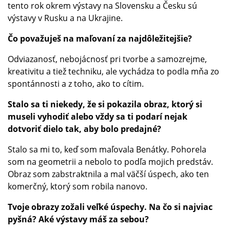
tento rok okrem výstavy na Slovensku a Česku sú
výstavy v Rusku a na Ukrajine.
Čo považuješ na maľovaní za najdôležitejšie?
Odviazanosť, nebojácnosť pri tvorbe a samozrejme,
kreativitu a tiež techniku, ale vychádza to podla mňa zo
spontánnosti a z toho, ako to cítim.
Stalo sa ti niekedy, že si pokazila obraz, ktorý si
museli vyhodiť alebo vždy sa ti podarí nejak
dotvoriť dielo tak, aby bolo predajné?
Stalo sa mi to, keď som maľovala Benátky. Pohorela
som na geometrii a nebolo to podľa mojich predstáv.
Obraz som zabstraktnila a mal väčší úspech, ako ten
komerčný, ktorý som robila nanovo.
Tvoje obrazy zožali veľké úspechy. Na čo si najviac
pyšná? Aké výstavy máš za sebou?