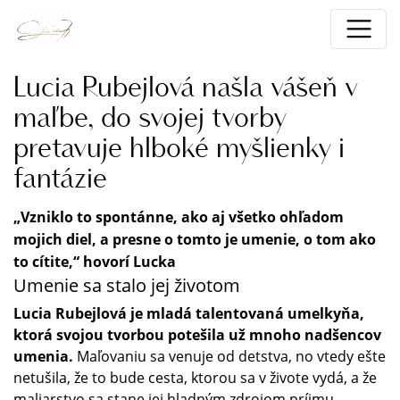
Lucia Rubejlová našla vášeň v
maľbe, do svojej tvorby
pretavuje hlboké myšlienky i
fantázie
„Vzniklo to spontánne, ako aj všetko ohľadom
mojich diel, a presne o tomto je umenie, o tom ako
to cítite,“ hovorí Lucka
Umenie sa stalo jej životom
Lucia Rubejlová je mladá talentovaná umelkyňa,
ktorá svojou tvorbou potešila už mnoho nadšencov
umenia.
Maľovaniu sa venuje od detstva, no vtedy ešte
netušila, že to bude cesta, ktorou sa v živote vydá, a že
maliarstvo sa stane jej hladným zdrojom príjmu.