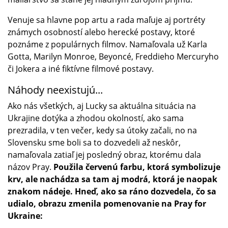
Venuje sa hlavne pop artu a rada maľuje aj portréty
známych osobností alebo herecké postavy, ktoré
poznáme z populárnych filmov. Namaľovala už Karla
Gotta, Marilyn Monroe, Beyoncé, Freddieho Mercuryho
či Jokera a iné fiktívne filmové postavy.
Náhody neexistujú...
Ako nás všetkých, aj Lucky sa aktuálna situácia na
Ukrajine dotýka a zhodou okolností, ako sama
prezradila, v ten večer, kedy sa útoky začali, no na
Slovensku sme boli sa to dozvedeli až neskôr,
namaľovala zatiaľ jej posledný obraz, ktorému dala
názov Pray.
Použila červenú farbu, ktorá symbolizuje
krv, ale nachádza sa tam aj modrá, ktorá je naopak
znakom nádeje. Hneď, ako sa ráno dozvedela, čo sa
udialo, obrazu zmenila pomenovanie na Pray for
Ukraine: