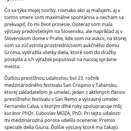
Čo sa týka mojej tvorby, rovnako ako aj maľujem, aj v
tomto smere som maximálne spontánna a nechám sa
prekvapiť, čo mi život prinesie. Doteraz som mala
výstavy predovšetkým na Slovensku, ale napríklad aj v
Slovenskom dome v Prahe, kde som na aukcii, na ktorej
som sa zúčastnila prostredníctvom aukčného domu
Groma, vydražila všetky diela, ktoré som do dražby
poskytla a ich výťažok poputoval na naozaj správne
miesta.
Ďalšou prestížnou udalosťou bol 23. ročník
medzinárodného festivalu San Crispino v Taliansku,
ktorej zakladateľom je umelec, jeden z aktívnych členov
prestížneho festivalu v San Remo a výstavný umelec
Fernando Calva, s ktorým dlhé roky spolupracuje môj
kurátor PhDr. Ľuboslav MOZA, PhD. Pri tejto udalosti
mi medzinárodná porota udelila ocenenie: Premio
speciale della Giuria. Ďalšie výstavy ktoré ma čakajú