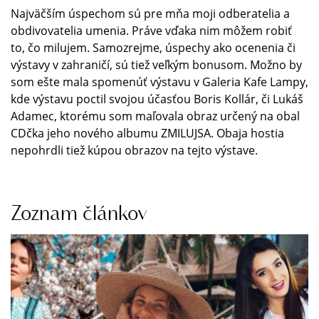
Najväčším úspechom sú pre mňa moji odberatelia a
obdivovatelia umenia. Práve vďaka nim môžem robiť
to, čo milujem. Samozrejme, úspechy ako ocenenia či
výstavy v zahraničí, sú tiež veľkým bonusom. Možno by
som ešte mala spomenúť výstavu v Galeria Kafe Lampy,
kde výstavu poctil svojou účasťou Boris Kollár, či Lukáš
Adamec, ktorému som maľovala obraz určený na obal
CDčka jeho nového albumu ZMILUJSA. Obaja hostia
nepohrdli tiež kúpou obrazov na tejto výstave.
Zoznam článkov