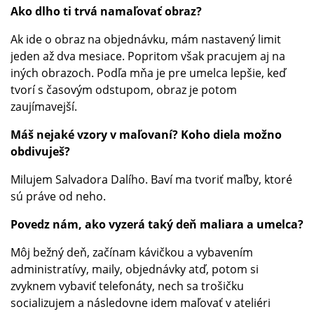
Ako dlho ti trvá namaľovať obraz?
Ak ide o obraz na objednávku, mám nastavený limit
jeden až dva mesiace. Popritom však pracujem aj na
iných obrazoch. Podľa mňa je pre umelca lepšie, keď
tvorí s časovým odstupom, obraz je potom
zaujímavejší.
Máš nejaké vzory v maľovaní? Koho diela možno
obdivuješ?
Milujem Salvadora Dalího. Baví ma tvoriť maľby, ktoré
sú práve od neho.
Povedz nám, ako vyzerá taký deň maliara a umelca?
Môj bežný deň, začínam kávičkou a vybavením
administratívy, maily, objednávky atď, potom si
zvyknem vybaviť telefonáty, nech sa trošičku
socializujem a následovne idem maľovať v ateliéri