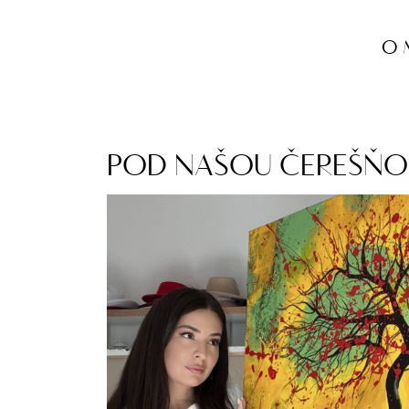
O 
POD NAŠOU ČEREŠŇO